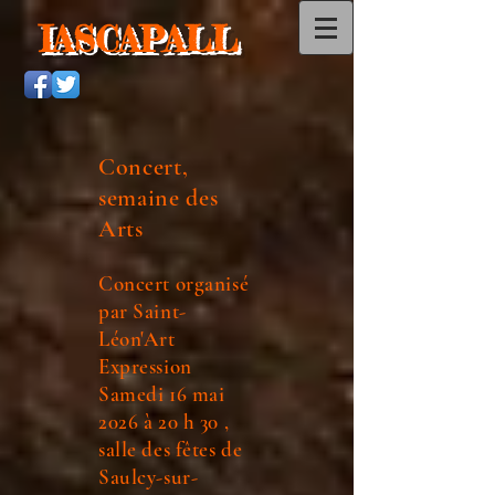
IASCAPALL
Concert,
semaine des
Arts
Concert organisé
par Saint-
Léon'Art
Expression
Samedi 16 mai
2026 à 20 h 30 ,
salle des fêtes de
Saulcy-sur-