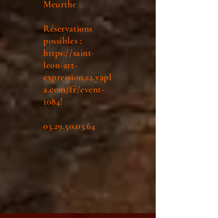
Meurthe
Réservations
possibles :
https://saint-
leon-art-
expression.s2.yapl
a.com/fr/event-
1084!
03.29.50.03.64